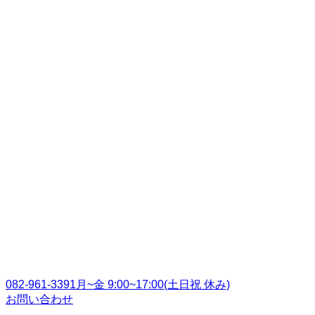
お問い合わせ
よくある質問
会社概要
お知らせ
最近のお知らせ
玄関扉の施工
鉋アート研修会
草津八幡宮神社ナビタ
空鞘稲荷神社の神輿庫と賽銭箱
八脚案の施工
サイト内検索
082-961-3391
月~金 9:00~17:00(土日祝 休み)
お問い合わせ